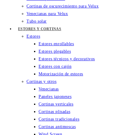
Cortinas de oscurecimiento para Velux
Venecianas para Velux
Tubo solar
ESTORES Y CORTINAS
Estores
Estores enrollables
Estores plegables
Estores técnicos y decorativos
Estores con cajón
Motorización de estores
Cortinas y otros
Venecianas
Paneles japoneses
Cortinas verticales
Cortinas plisadas
Cortinas tradicionales
Cortinas antimoscas
Wind Screen