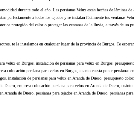
comodidad durante todo el año. Las persianas Velux están hechas de láminas de
aptan perfectamente a todos los tejados y se instalan fácilmente tus ventanas Vel
erior protegido del calor o proteger las ventanas de la lluvia, a través de un p
sotros, te la instalamos en cualquier lugar de la provincia de Burgos. Te esper
ara velux en Burgos, instalación de persianas para velux en Burgos, presupuesto
esa colocación persiana para velux en Burgos, cuanto cuesta poner persianas e
rgos, instalación de persianas para velux en Aranda de Duero, presupuesto coloc
 de Duero, empresa colocación persiana para velux en Aranda de Duero, cuánto 
x en Aranda de Duero, persianas para tejados en Aranda de Duero, persianas par