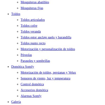
Mosquiteras abatibles
Mosquiteras fijas
Toldos
Toldos articulados
Toldos cofre
Toldos veranda
Toldos estor anclaje suelo y barandilla
Toldos punto recto
Motorización y personalización de toldos
Pérgolas
Parasoles y sombrillas
Domótica Somfy
Motorización de toldos, persianas y Velux
Sensores de viento, luz y temperatura
Control domótica
Accesorios domótica
Alarmas Somfy
Galería