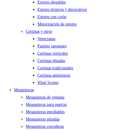
Estores plegables
Estores técnicos y decorativos
Estores con cajón
Motorización de estores
Cortinas y otros
Venecianas
Paneles japoneses
Cortinas verticales
Cortinas plisadas
Cortinas tradicionales
Cortinas antimoscas
Wind Screen
Mosquiteras
Mosquiteras de ventana
Mosquiteras para puertas
Mosquiteras enrollables
Mosquiteras plisadas
Mosquiteras correderas